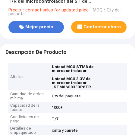
T/R del microcontrolador del ST de
STM8S003F3P6TR
Precio：contact sales for updated price
MOQ：Qty del
paquete
Mejor precio
Contactar ahora
Descripción De Producto
Unidad MCU STM8 del
microcontrolador
,
Alta luz
Unidad MCU 3.3V del
microcontrolador
,
STM8S003F3P6TR
Cantidad de orden
Qty del paquete
mínima
Capacidad de la
1000+
fuente
Condiciones de
T/T
pago
Detalles de
cinta y carrete
empaquetado