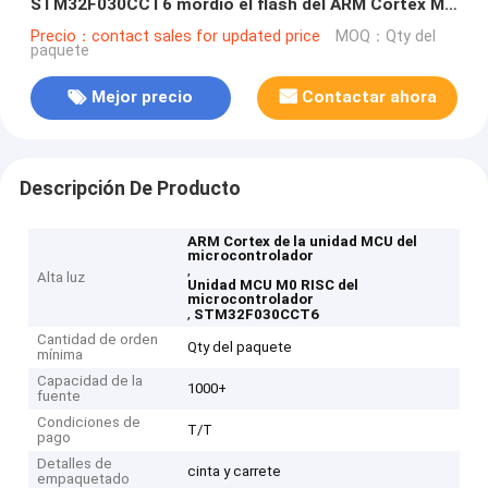
STM32F030CCT6 mordió el flash del ARM Cortex M0
RISC 256KB
Precio：contact sales for updated price
MOQ：Qty del
paquete
Mejor precio
Contactar ahora
Descripción De Producto
ARM Cortex de la unidad MCU del
microcontrolador
,
Alta luz
Unidad MCU M0 RISC del
microcontrolador
,
STM32F030CCT6
Cantidad de orden
Qty del paquete
mínima
Capacidad de la
1000+
fuente
Condiciones de
T/T
pago
Detalles de
cinta y carrete
empaquetado