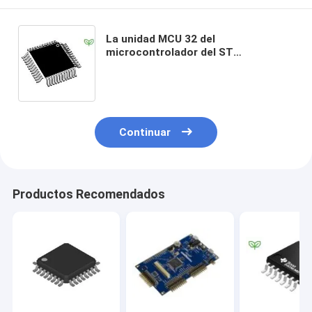
La unidad MCU 32 del
microcontrolador del ST
STM32F030CCT6 mordió el flash
del ARM Cortex M0 RISC 256KB
Continuar
Productos Recomendados