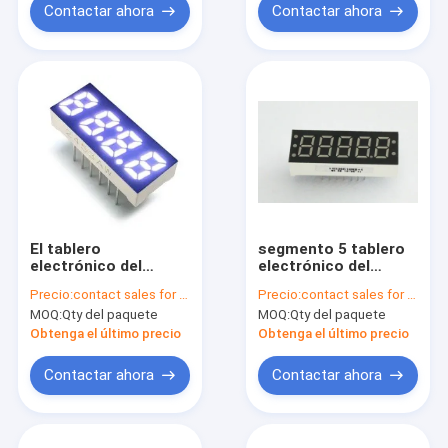
Contactar ahora
Contactar ahora
El tablero
segmento 5 tablero
electrónico del
electrónico del
indicador digital de 4
indicador digital de
Precio:
contact sales for updated price
Precio:
contact sales for updated price
dígitos, segmento de
0,36 pulgadas, tubo
MOQ:
Qty del paquete
MOQ:
Qty del paquete
0,25 pulgadas 7 llevó
de J3561AH HK LED
la exhibición para el
Digital
Obtenga el último precio
Obtenga el último precio
contador de tiempo
Contactar ahora
Contactar ahora