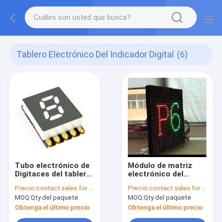
Tablero Electrónico Del Indicador Digital
(6)
Tubo electrónico de
Módulo de matriz
Digitaces del tablero
electrónico del
del indicador digital
tablero del indicador
Precio:
contact sales for updated price
Precio:
contact sales for updated price
del LED dígito de 0,2
digital de la prenda
MOQ:
Qty del paquete
MOQ:
Qty del paquete
pulgadas 1
impermeable P6 con
1024 puntos 5200
Obtenga el último precio
Obtenga el último precio
liendres