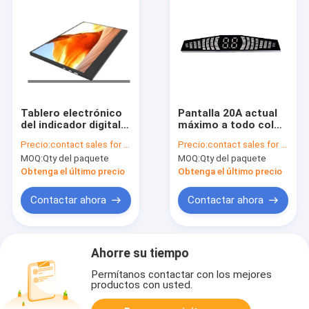
Tablero electrónico
Pantalla 20A actual
del indicador digital
máximo a todo color
TP-4K-15602,
de 70116LED 7016B-
Precio:
contact sales for updated price
Precio:
contact sales for updated price
exhibición portátil
GYR LED
MOQ:
Qty del paquete
MOQ:
Qty del paquete
2.64KG del tacto de
1080P 15.6inch
Obtenga el último precio
Obtenga el último precio
Contactar ahora
Contactar ahora
Ahorre su tiempo
Permítanos contactar con los mejores
productos con usted.