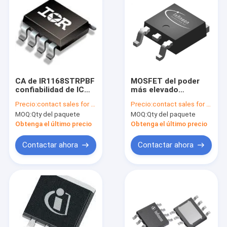
CA de IR1168STRPBF
MOSFET del poder
confiabilidad de IC
más elevado
Infineon de los
IPD90R1K2C3, Pin
Precio:
contact sales for updated price
Precio:
contact sales for updated price
convertidores de DC
DPAK T/R del módulo
MOQ:
Qty del paquete
MOQ:
Qty del paquete
que cambia a la alta
N-CH 900V 5.1A 3 de
AMPAK Wifi
Obtenga el último precio
Obtenga el último precio
Contactar ahora
Contactar ahora
Inicio
Productos
Sobre nosotros