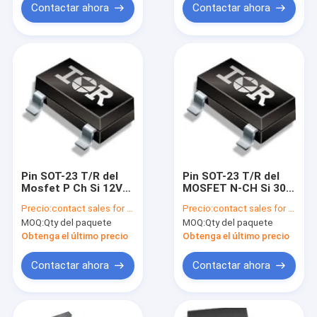
Contactar ahora
Contactar ahora
Pin SOT-23 T/R del
Pin SOT-23 T/R del
Mosfet P Ch Si 12V
MOSFET N-CH Si 30V
4.3A 3 de
1.2A 3 del poder más
Precio:
contact sales for updated price
Precio:
contact sales for updated price
IRLML6401TRPBF
elevado de
MOQ:
Qty del paquete
MOQ:
Qty del paquete
Infineon
IRLML2803TRPBF
Obtenga el último precio
Obtenga el último precio
Contactar ahora
Contactar ahora