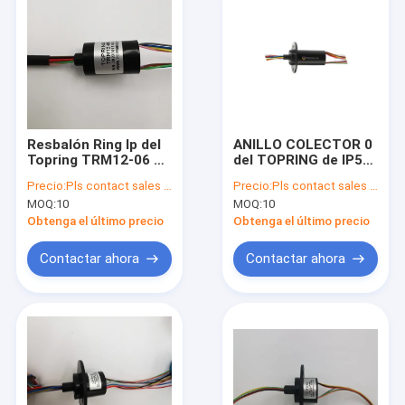
Resbalón Ring Ip del
ANILLO COLECTOR 0
Topring TRM12-06 51
del TOPRING de IP51
6 Circult 2a 0 - 220v
30 CIRCULTx2A
Precio:
Pls contact sales for update price
Precio:
Pls contact sales for update price
Ac/Dc
TRC22A-30 - 240V
MOQ:
10
MOQ:
10
AC/DC
Obtenga el último precio
Obtenga el último precio
Contactar ahora
Contactar ahora
Inicio
Productos
Sobre nosotros