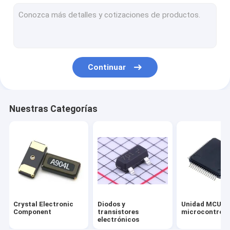
Optoelectrónica LED
Componentes electrónicos pasivos
Circuito impreso flexible de Fpc
Continuar
Servicio de la asamblea del PWB
Tablero electrónico del indicador digital
Nuestras Categorías
Retransmisión del poder de la señal
Interruptor DIP de SMD
Herramientas del desarrollador
Cable de alambre de la UL
Crystal Electronic
Diodos y
Unidad MCU de
Sensores del componente electrónico
Component
transistores
microcontrola
electrónicos