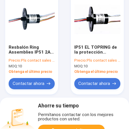
Resbalón Ring
IP51 EL TOPRING de
Assemblies IP51 2A 0
la protección
del TOPRING
TRM12A-06 ANILLO
Precio:
Pls contact sales for update price
Precio:
Pls contact sales for update price
TRM12B-06 - 220V
2A 0 - 220V la CA DC
MOQ:
10
MOQ:
10
CA DC
Obtenga el último precio
Obtenga el último precio
Contactar ahora
Contactar ahora
Ahorre su tiempo
Permítanos contactar con los mejores
productos con usted.