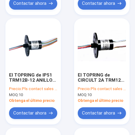
Contactar ahora
Contactar ahora
El TOPRING de IP51
El TOPRING de
TRM12B-12 ANILLO
CIRCULT 2A TRM12A-
12 CIRCULT 2A 0 -
12 ANILLO IP51 0 -
Precio:
Pls contact sales for update price
Precio:
Pls contact sales for update price
220V AC/DC
220V la CA DC
MOQ:
10
MOQ:
10
Obtenga el último precio
Obtenga el último precio
Contactar ahora
Contactar ahora