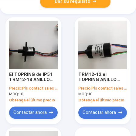
Dar su requisito
El TOPRING de IP51
TRM12-12 el
TRM12-18 ANILLO
TOPRING ANILLO
CIRCULT 2A 0 - 220V
IP51 12 CIRCULT 2A 0
Precio:
Pls contact sales for update price
Precio:
Pls contact sales for update price
la CA DC
- la CA 220V/DC
MOQ:
10
MOQ:
10
Obtenga el último precio
Obtenga el último precio
Contactar ahora
Contactar ahora