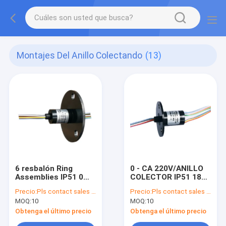
Montajes Del Anillo Colectando
(13)
6 resbalón Ring
0 - CA 220V/ANILLO
Assemblies IP51 0
COLECTOR IP51 18
del TOPRING de
CIRCULT 2A del
Precio:
Pls contact sales for update price
Precio:
Pls contact sales for update price
CIRCULT 2A TRM12C-
TOPRING de DC
MOQ:
10
MOQ:
10
06 - 220V CA DC
TRM12B-18
Obtenga el último precio
Obtenga el último precio