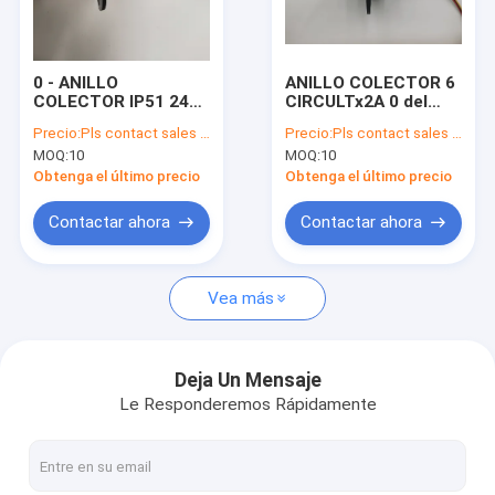
Contacto
0 - ANILLO
ANILLO COLECTOR 6
COLECTOR IP51 24
CIRCULTx2A 0 del
Crystal Electronic Component
CIRCULTx2A del
TOPRING de IP51
Precio:
Pls contact sales for update price
Precio:
Pls contact sales for update price
TOPRING de 240V
TRC22A-06 - 240V
MOQ:
10
MOQ:
10
AC/DC TRC22A-24
AC/DC
Diodos y transistores electrónicos
Obtenga el último precio
Obtenga el último precio
Unidad MCU del microcontrolador
Contactar ahora
Contactar ahora
Almacenamiento de datos de memoria Flash
Vea más
Conector del tablero del PWB
Circuito integrado de SMD
Deja Un Mensaje
Le Responderemos Rápidamente
Módulo electrónico de Digitaces
MOSFET del poder más elevado