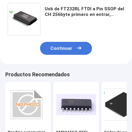
Usb de FT232RL FTDI a Pin SSOP del
CH 256byte primero en entrar,
primero en salir 5V 28 del
convertidor 1 del Uart
Continuar
Productos Recomendados